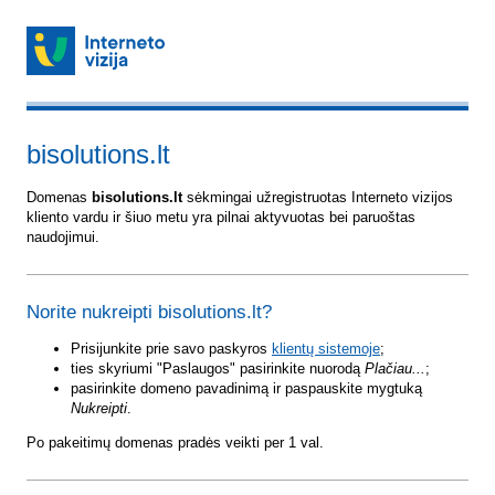
bisolutions.lt
Domenas
bisolutions.lt
sėkmingai užregistruotas Interneto vizijos
kliento vardu ir šiuo metu yra pilnai aktyvuotas bei paruoštas
naudojimui.
Norite nukreipti bisolutions.lt?
Prisijunkite prie savo paskyros
klientų sistemoje
;
ties skyriumi "Paslaugos" pasirinkite nuorodą
Plačiau...
;
pasirinkite domeno pavadinimą ir paspauskite mygtuką
Nukreipti
.
Po pakeitimų domenas pradės veikti per 1 val.