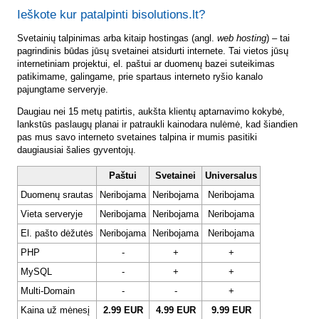
Ieškote kur patalpinti bisolutions.lt?
Svetainių talpinimas arba kitaip hostingas (angl.
web hosting
) – tai
pagrindinis būdas jūsų svetainei atsidurti internete. Tai vietos jūsų
internetiniam projektui, el. paštui ar duomenų bazei suteikimas
patikimame, galingame, prie spartaus interneto ryšio kanalo
pajungtame serveryje.
Daugiau nei 15 metų patirtis, aukšta klientų aptarnavimo kokybė,
lankstūs paslaugų planai ir patraukli kainodara nulėmė, kad šiandien
pas mus savo interneto svetaines talpina ir mumis pasitiki
daugiausiai šalies gyventojų.
Paštui
Svetainei
Universalus
Duomenų srautas
Neribojama
Neribojama
Neribojama
Vieta serveryje
Neribojama
Neribojama
Neribojama
El. pašto dėžutės
Neribojama
Neribojama
Neribojama
PHP
-
+
+
MySQL
-
+
+
Multi-Domain
-
-
+
Kaina už mėnesį
2.99 EUR
4.99 EUR
9.99 EUR