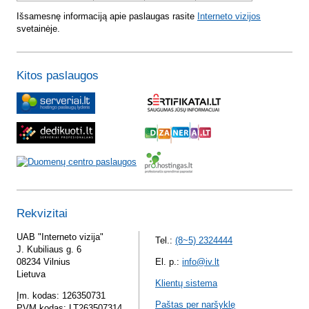
Išsamesnę informaciją apie paslaugas rasite
Interneto vizijos
svetainėje.
Kitos paslaugos
Rekvizitai
UAB "Interneto vizija"
Tel.:
(8~5) 2324444
J. Kubiliaus g. 6
08234 Vilnius
El. p.:
info@iv.lt
Lietuva
Klientų sistema
Įm. kodas: 126350731
Paštas per naršyklę
PVM kodas: LT263507314